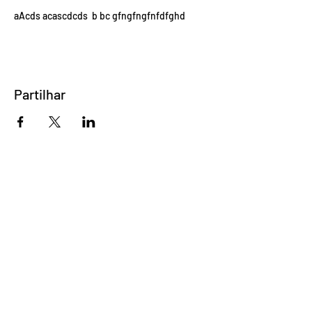
aAcds acascdcds b bc gfngfngfnfdfghd
Partilhar
Direção e Criação
Ana Matos
Cláudio Garrudo
Direção de arte
Leonel Duarte
Produção
Carolina Caramelo
Diogo Narciso