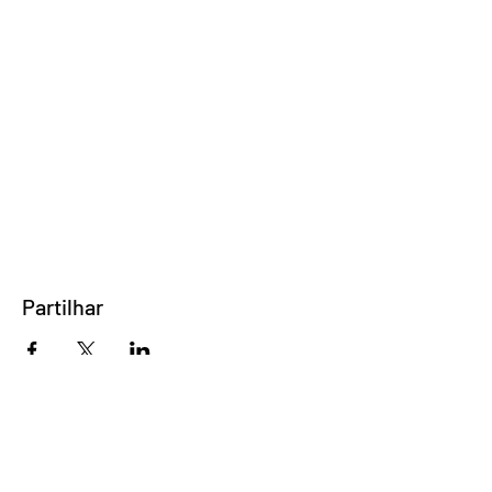
Partilhar
Direção e Criação
Ana Matos