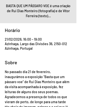
BASTA QUE UM PÁSSARO VOE é uma criação
de Rui Dias Monteiro (fotografia) e de Vítor
Ferreira (texto)...
Horário
21/02/2026, 16:00 – 19:00
Azinhaga, Largo das Divisões 36, 2150-012
Azinhaga, Portugal
Sobre
No passado dia 21 de fevereiro, 
inaugurámos a exposição “Basta que um 
pássaro voe” de Rui Dias Monteiro que além 
da visita acompanhada à exposição, fez 
leituras de alguns dos seus poemas. 
Agradecemos a presença de todos os que 
vieram de perto, de longe para uma tarde 
tão cheia de imagem, palavra e o sol que já 