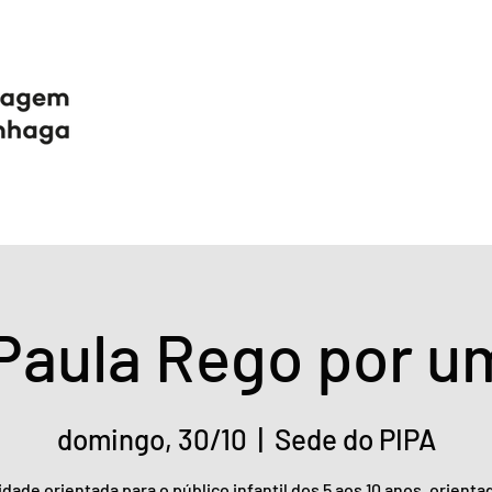
Paula Rego por u
domingo, 30/10
  |  
Sede do PIPA
idade orientada para o público infantil dos 5 aos 10 anos, orienta