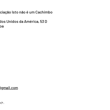
ção
ciação Isto não é um Cachimbo
dos Unidos da América, 53 D
boa
e
elo
Antunes
Antunes
Antunes
a
@gmail.com