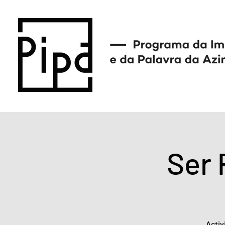
Ser 
Activ